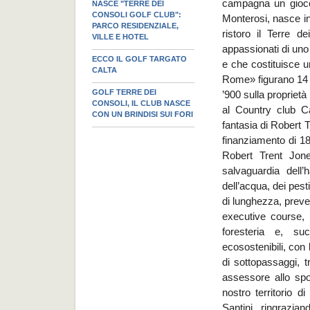
campagna un gioco 
NASCE "TERRE DEI
CONSOLI GOLF CLUB":
Monterosi, nasce in
PARCO RESIDENZIALE,
ristoro il Terre d
VILLE E HOTEL
appassionati di uno 
ECCO IL GOLF TARGATO
e che costituisce un
CALTA
Rome» figurano 14 cl
GOLF TERRE DEI
’900 sulla proprietà 
CONSOLI, IL CLUB NASCE
al Country club C
CON UN BRINDISI SUI FORI
fantasia di Robert T
finanziamento di 18
Robert Trent Jone
salvaguardia dell’
dell’acqua, dei pesti
di lunghezza, prev
executive course,
foresteria e, suc
ecosostenibili, con
di sottopassaggi, 
assessore allo spo
nostro territorio d
Santini, ringrazia