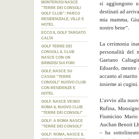
MONTEROSI NASCE
si aggiungono ul
"TERRE DEI CONSOLI
destinati ad arriv
GOLF CLUB": PARCO
mia mamma, Giuse
RESIDENZIALE, VILLE E
HOTEL
nostro bene”.
ECCO IL GOLF TARGATO
CALTA
La cerimonia inau
GOLF TERRE DEI
personalità del 
CONSOLI, IL CLUB
NASCE CON UN
Gaetano Caltagi
BRINDISI SUI FORI
Edoardo, mentre a
GOLF, NASCE SU
accanto al marito
CASSIA "TERRE
CONSOLI" NUOVO CLUB
insieme ai cugini.
CON RESIDENZE E
HOTEL
L’avvio alla nuov
GOLF. NASCE VICINO
ROMA IL NUOVO CLUB
Rufina, Monsigno
"TERRE DEI CONSOLI"
Fiumicino Mario 
GOLF: A ROMA NASCE
Auchan Benoit Lhe
"TERRE DEI CONSOLI"
– ha sottolinea
GOLF: ROMA, NASCE IL