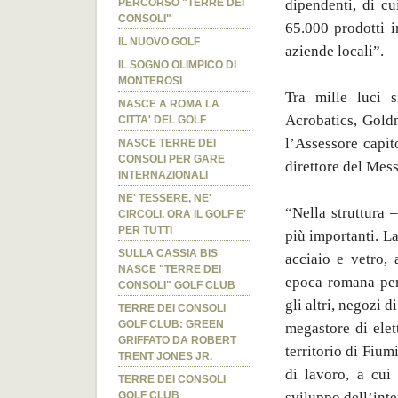
dipendenti, di cu
PERCORSO "TERRE DEI
CONSOLI"
65.000 prodotti i
IL NUOVO GOLF
aziende locali”.
IL SOGNO OLIMPICO DI
MONTEROSI
Tra mille luci s
NASCE A ROMA LA
Acrobatics, Goldm
CITTA' DEL GOLF
l’Assessore capit
NASCE TERRE DEI
CONSOLI PER GARE
direttore del Mes
INTERNAZIONALI
NE' TESSERE, NE'
“Nella struttura 
CIRCOLI. ORA IL GOLF E'
PER TUTTI
più importanti. La
SULLA CASSIA BIS
acciaio e vetro, 
NASCE "TERRE DEI
epoca romana per 
CONSOLI" GOLF CLUB
gli altri, negozi d
TERRE DEI CONSOLI
GOLF CLUB: GREEN
megastore di elett
GRIFFATO DA ROBERT
territorio di Fiu
TRENT JONES JR.
di lavoro, a cui
TERRE DEI CONSOLI
sviluppo dell’inte
GOLF CLUB