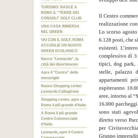
TURISMO: NASCE A
ROMA IL "TERRE DEI
Il Centro commerc
CONSOLI" GOLF CLUB
realizzazione con
UNA CASA IMMERSA
Lo scorso agosto 
NEL GREEN
6.128 posti, che si
VAI CON IL GOLF, ROMA
ACCOGLIE UN NUOVO
esistenti. L’inte
GREEN ECOLOGICO
complessivo di 3 
Nasce "Leonardo", la
tipici, dog park, 
città del divertimento
stelle, palazzo d
Apre il "Centro" delle
meraviglie
appartamenti pri
Nuovo Shopping center
ospiteranno 10.00
Leonardo Caltagirone
aree, intorno al “
Shopping center, apre a
16.000 parcheggi,
Roma il più grande d'Italia
sono stati agevo
A Roma il più grande
Centro Commerciale
diretto verso Par
d'Italia
per Civitavecchi
Leonardo, apre il Centro
Gruppo imprendito
Commerciale