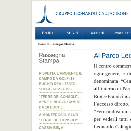
Home
>>
Rassegna Stampa
Rassegna
Al Parco Leo
Stampa
Il centro commerc
ogni genere, è di
RISPETTA L'AMBIENTE IL
CAMPO DA GOLF (18
denominata “Cent
BUCHE) REALIZZATO
all’interno di Pa
SULLA CASSIA BIS
Roma-Fiumicino. 
"TERRE DEI CONSOLI",
APRE IL NUOVO CAMPO
l’accesso diretto.
DA 18 BUCHE
“Fermandosi un so
A MONTEROSI IL CLUB
per vederli tutti
"TERRE DEI CONSOLI"
Leonardo Caltagir
CASSIA BIS, A