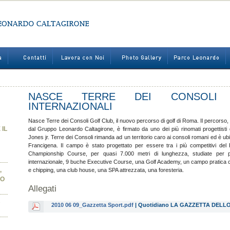
NASCE TERRE DEI CONSOLI
INTERNAZIONALI
Nasce Terre dei Consoli Golf Club, il nuovo percorso di golf di Roma. Il percorso, 
 IL
dal Gruppo Leonardo Caltagirone, è firmato da uno dei più rinomati progettisti
Jones jr. Terre dei Consoli rimanda ad un territorio caro ai consoli romani ed è ubia
Francigena. Il campo è stato progettato per essere tra i più competitivi de
Championship Course, per quasi 7.000 metri di lunghezza, studiate per pot
internazionale, 9 buche Executive Course, una Golf Academy, un campo pratica c
,
e chipping, una club house, una SPA attrezzata, una foresteria.
PO
Allegati
B
2010 06 09_Gazzetta Sport.pdf
| Quotidiano LA GAZZETTA DELLO