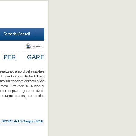
 PER GARE
realizzato a nord della capitale
 di questo sport, Robert Trent
to sul tracciato dell'antica Via
l Paese. Prevede 18 buche di
er ospitare gare di livello
on target greens, aree putting
 SPORT del 9 Giugno 2010