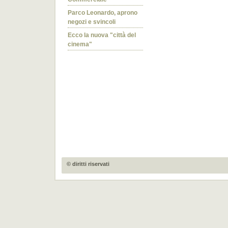
Parco Leonardo, aprono
negozi e svincoli
Ecco la nuova "città del
cinema"
© diritti riservati