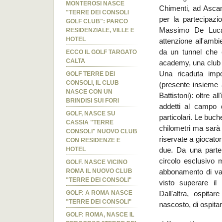
MONTEROSI NASCE
Chimenti, ad Ascani
"TERRE DEI CONSOLI
per la partecipazi
GOLF CLUB": PARCO
Massimo De Luca. 
RESIDENZIALE, VILLE E
HOTEL
attenzione all'amb
da un tunnel che 
ECCO IL GOLF TARGATO
CALTA
academy, una club 
Una ricaduta impo
GOLF TERRE DEI
CONSOLI, IL CLUB
(presente insieme a
NASCE CON UN
Battistoni): oltre al
BRINDISI SUI FORI
addetti al campo d
GOLF, NASCE SU
particolari. Le buc
CASSIA "TERRE
chilometri ma sarà «
CONSOLI" NUOVO CLUB
riservate a giocator
CON RESIDENZE E
HOTEL
due. Da una parte a
circolo esclusivo
GOLF. NASCE VICINO
ROMA IL NUOVO CLUB
abbonamento di var
"TERRE DEI CONSOLI"
visto superare il 
GOLF: A ROMA NASCE
Dall'altra, ospit
"TERRE DEI CONSOLI"
nascosto, di ospita
GOLF: ROMA, NASCE IL