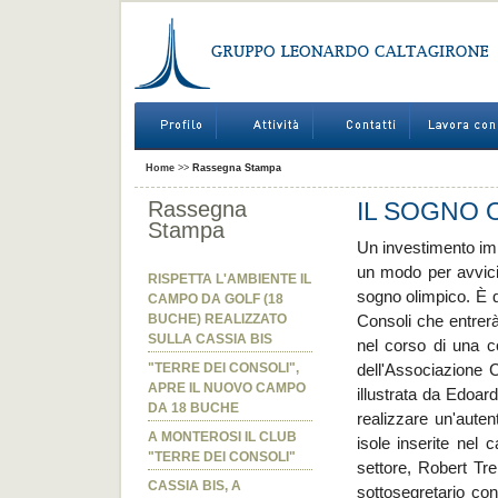
Home
>>
Rassegna Stampa
Rassegna
IL SOGNO 
Stampa
Un investimento imm
un modo per avvicin
RISPETTA L'AMBIENTE IL
sogno olimpico. È q
CAMPO DA GOLF (18
BUCHE) REALIZZATO
Consoli che entrerà
SULLA CASSIA BIS
nel corso di una 
"TERRE DEI CONSOLI",
dell'Associazione 
APRE IL NUOVO CAMPO
illustrata da Edoar
DA 18 BUCHE
realizzare un'auten
A MONTEROSI IL CLUB
isole inserite nel 
"TERRE DEI CONSOLI"
settore, Robert Tre
CASSIA BIS, A
sottosegretario co