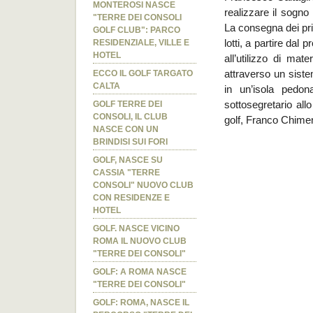
MONTEROSI NASCE
realizzare il sogno 
"TERRE DEI CONSOLI
La consegna dei prim
GOLF CLUB": PARCO
RESIDENZIALE, VILLE E
lotti, a partire dal 
HOTEL
all’utilizzo di mate
ECCO IL GOLF TARGATO
attraverso un siste
CALTA
in un’isola pedon
GOLF TERRE DEI
sottosegretario all
CONSOLI, IL CLUB
golf, Franco Chi
NASCE CON UN
BRINDISI SUI FORI
GOLF, NASCE SU
CASSIA "TERRE
CONSOLI" NUOVO CLUB
CON RESIDENZE E
HOTEL
GOLF. NASCE VICINO
ROMA IL NUOVO CLUB
"TERRE DEI CONSOLI"
GOLF: A ROMA NASCE
"TERRE DEI CONSOLI"
GOLF: ROMA, NASCE IL