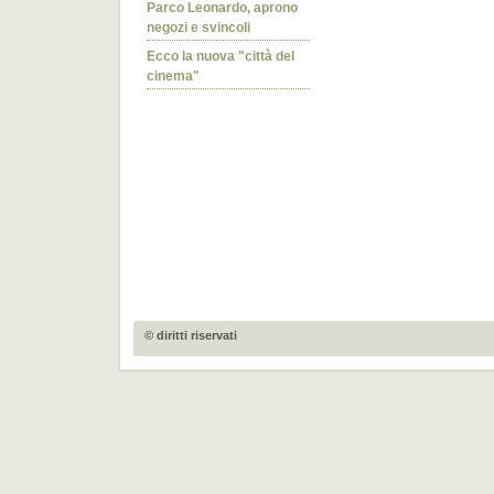
Parco Leonardo, aprono
negozi e svincoli
Ecco la nuova "città del
cinema"
© diritti riservati