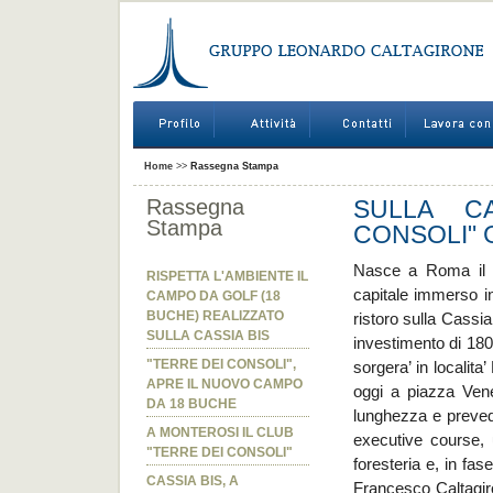
Home
>>
Rassegna Stampa
Rassegna
SULLA C
Stampa
CONSOLI" 
Nasce a Roma il T
RISPETTA L'AMBIENTE IL
capitale immerso in
CAMPO DA GOLF (18
BUCHE) REALIZZATO
ristoro sulla Cassi
SULLA CASSIA BIS
investimento di 180 
"TERRE DEI CONSOLI",
sorgera’ in localita
APRE IL NUOVO CAMPO
oggi a piazza Vene
DA 18 BUCHE
lunghezza e preved
A MONTEROSI IL CLUB
executive course,
"TERRE DEI CONSOLI"
foresteria e, in fa
CASSIA BIS, A
Francesco Caltagiron